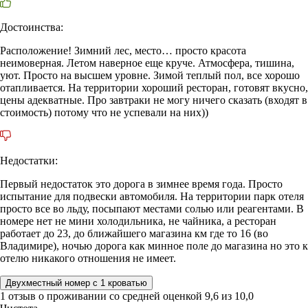
Достоинства:
Расположение! Зимний лес, место… просто красота
неимоверная. Летом наверное еще круче. Атмосфера, тишина,
уют. Просто на высшем уровне. Зимой теплый пол, все хорошо
отапливается. На территории хороший ресторан, готовят вкусно,
цены адекватные. Про завтраки не могу ничего сказать (входят в
стоимость) потому что не успевали на них))
Недостатки:
Первый недостаток это дорога в зимнее время года. Просто
испытание для подвески автомобиля. На территории парк отеля
просто все во льду, посыпают местами солью или реагентами. В
номере нет не мини холодильника, не чайника, а ресторан
работает до 23, до ближайшего магазина км где то 16 (во
Владимире), ночью дорога как минное поле до магазина но это к
отелю никакого отношения не имеет.
Двухместный номер с 1 кроватью
1 отзыв
о проживании со средней оценкой
9,6
из
10,0